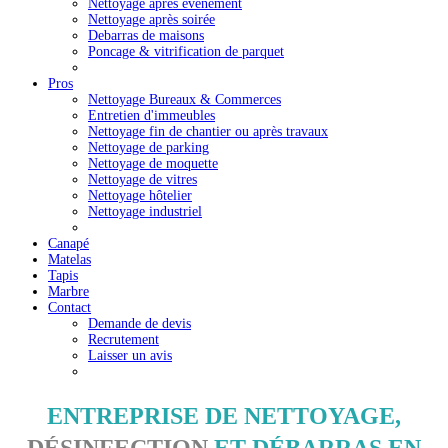
Nettoyage après événement
Nettoyage après soirée
Debarras de maisons
Poncage & vitrification de parquet
Pros
Nettoyage Bureaux & Commerces
Entretien d'immeubles
Nettoyage fin de chantier ou après travaux
Nettoyage de parking
Nettoyage de moquette
Nettoyage de vitres
Nettoyage hôtelier
Nettoyage industriel
Canapé
Matelas
Tapis
Marbre
Contact
Demande de devis
Recrutement
Laisser un avis
ENTREPRISE DE NETTOYAGE,
DÉSINFECTION
ET DÉBARRAS EN